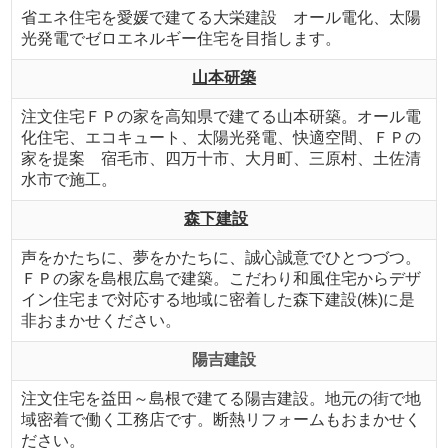
省エネ住宅を愛媛で建てる大栄建設 オール電化、太陽
光発電でゼロエネルギー住宅を目指します。
山本研築
注文住宅ＦＰの家を高知県で建てる山本研築。オール電
化住宅、エコキュート、太陽光発電、快適空間、ＦＰの
家を提案 宿毛市、四万十市、大月町、三原村、土佐清
水市で施工。
森下建設
声をかたちに、夢をかたちに、誠心誠意でひとつづつ。
ＦＰの家を島根広島で建築。こだわり和風住宅からデザ
イン住宅まで対応する地域に密着した森下建設(株)に是
非おまかせください。
陽吉建設
注文住宅を益田～島根で建てる陽吉建設。地元の街で地
域密着で働く工務店です。断熱リフォームもおまかせく
ださい。