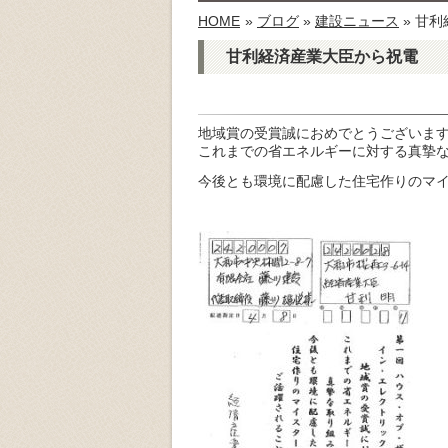
HOME
»
ブログ
»
建設ニュース
» 甘
甘利経済産業大臣から祝電
地域賞の受賞誠におめでとうございま
これまでの省エネルギーに対する真摯
今後とも環境に配慮した住宅作りのマ