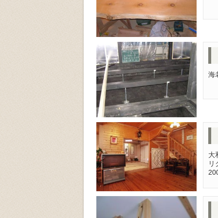
海
大
リ
2