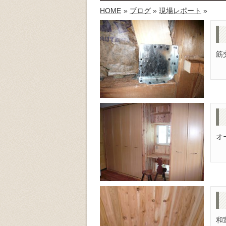
HOME
»
ブログ
»
現場レポート
»
筋
オ
和