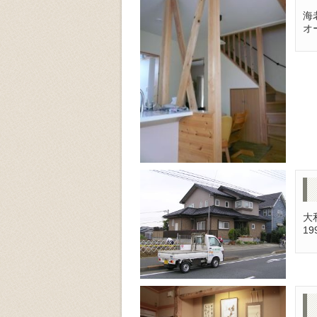
海
オ
大
1